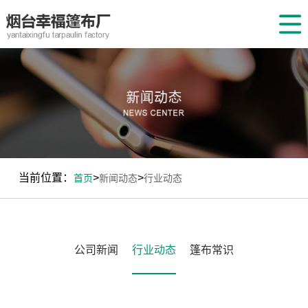
网
站
公
首
司
产
页
简
品
新
介
中
闻
人
心
动
才
联
当前位置：
>
>
首页
新闻动态
行业动态
态
招
系
聘
我
公司新闻
行业动态
篷布常识
们