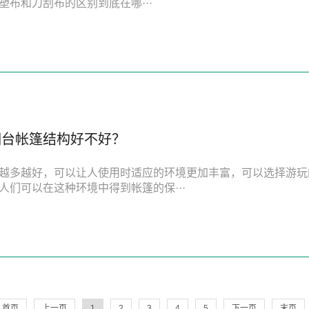
塑布和刀刮布的区别到底在哪···
烟台帐篷结构好不好？
越多越好，可以让人使用时适应的环境更加丰富，可以选择游玩
人们可以在这种环境中得到帐篷的保···
首页
上一页
1
2
3
4
5
下一页
末页