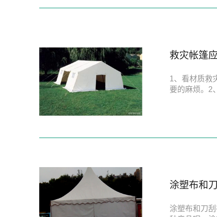
救灾帐篷
1、看材质救
要的麻烦。2
涂塑布和
涂塑布和刀刮